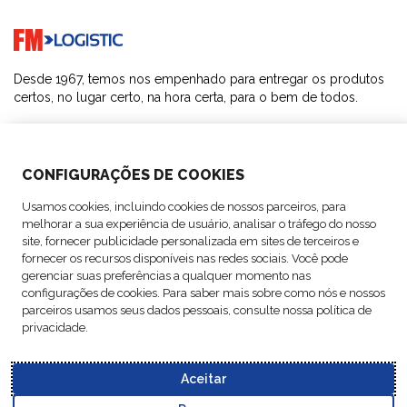
Go to home page
Desde 1967, temos nos empenhado para entregar os produtos
certos, no lugar certo, na hora certa, para o bem de todos.
SOLUÇÕES
CONFIGURAÇÕES DE COOKIES
SOBRE NÓS
Usamos cookies, incluindo cookies de nossos parceiros, para
melhorar a sua experiência de usuário, analisar o tráfego do nosso
SETORES
site, fornecer publicidade personalizada em sites de terceiros e
fornecer os recursos disponíveis nas redes sociais. Você pode
gerenciar suas preferências a qualquer momento nas
SIGA-NOS
configurações de cookies. Para saber mais sobre como nós e nossos
parceiros usamos seus dados pessoais, consulte nossa política de
privacidade.
Aceitar
Política de
Política de
© Copyright FM
Cookie
Avisos
Codigo de
Proteção de
Qualidade