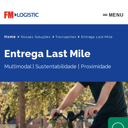
Go to home page
MENU
OPEN ME
Home
Nossas Soluções
Transportes
Entrega Last Mile
Entrega Last Mile
Multimodal | Sustentabilidade | Proximidade
Open Help 