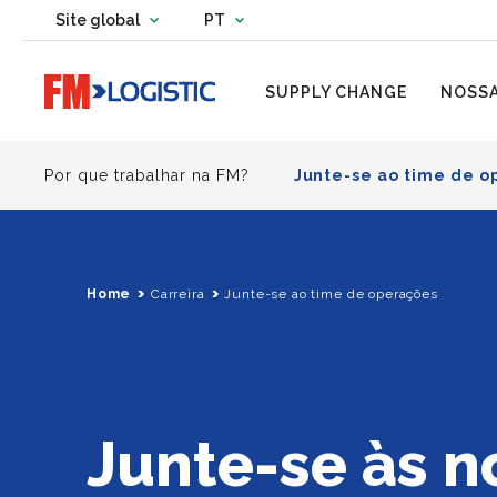
Change country website
Site global
PT
Change language
Go to home page
SUPPLY CHANGE
NOSSA
Por que trabalhar na FM?
Junte-se ao time de 
Home
Carreira
Junte-se ao time de operações
Junte-se às n