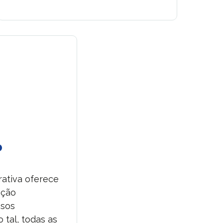
o
rativa oferece
ação
ssos
 tal, todas as