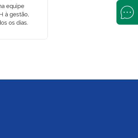
ma equipe
Open Help 
H à gestão,
os os dias.