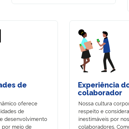
ades de
Experiência d
colaborador
inâmico oferece
Nossa cultura corpo
nidades de
respeito e consider
e desenvolvimento
inestimáveis por no
a por meio de
colaboradores. Como