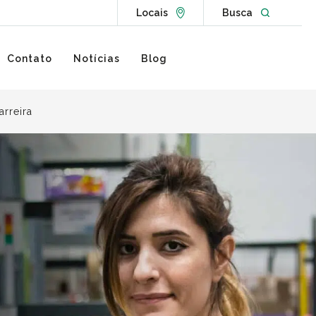
Go to Locations page
Open websit
Locais
Busca
Contato
Notícias
Blog
arreira