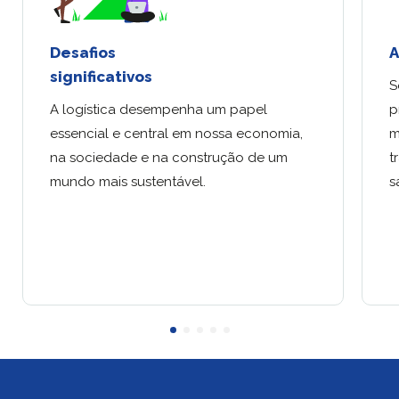
Desafios
A
significativos
S
A logística desempenha um papel
p
essencial e central em nossa economia,
m
na sociedade e na construção de um
t
mundo mais sustentável.
s